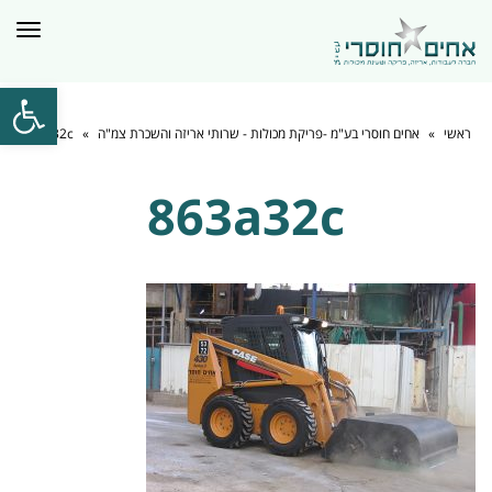
תפרי
פתח סרגל
ראשי
»
אחים חוסרי בע"מ -פריקת מכולות - שרותי אריזה והשכרת צמ"ה
»
863a32c
863a32c